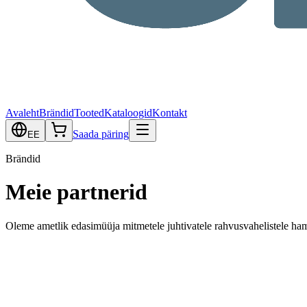
Avaleht
Brändid
Tooted
Kataloogid
Kontakt
Saada päring
EE
Brändid
Meie partnerid
Oleme ametlik edasimüüja mitmetele juhtivatele rahvusvahelistele hamb