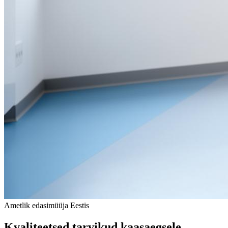
Ametlik edasimüüja Eestis
Kvaliteetsed tarvikud kaasaegsele