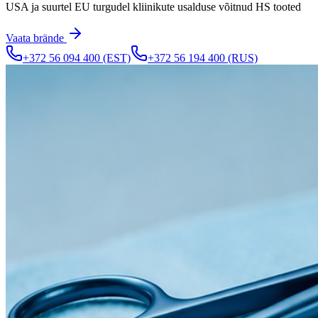
​USA ja suurtel EU turgudel kliinikute usalduse võitnud HS tooted
Vaata brände
+372 56 094 400
(EST)
+372 56 194 400
(RUS)