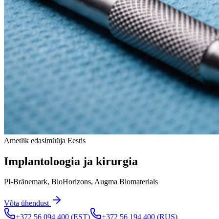
Ametlik edasimüüja Eestis
Implantoloogia ja kirurgia
PI-Bränemark, BioHorizons, Augma Biomaterials
Võta ühendust
+372 56 094 400
(EST)
+372 56 194 400
(RUS)