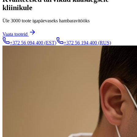
kliinikule
Üle 3000 toote igapäevaseks hambaravitööks
Vaata tooteid
+372 56 094 400
(EST)
+372 56 194 400
(RUS)