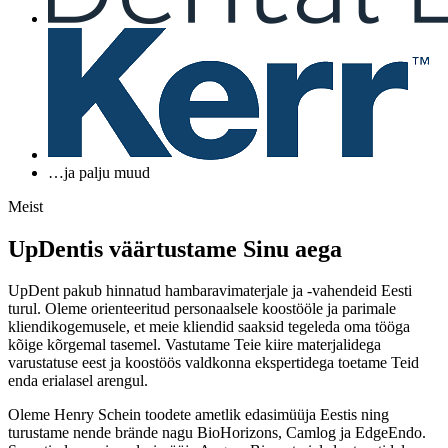
…ja palju muud
Meist
UpDentis väärtustame Sinu aega
UpDent pakub hinnatud hambaravimaterjale ja -vahendeid Eesti
turul. Oleme orienteeritud personaalsele koostööle ja parimale
kliendikogemusele, et meie kliendid saaksid tegeleda oma tööga
kõige kõrgemal tasemel. Vastutame Teie kiire materjalidega
varustatuse eest ja koostöös valdkonna ekspertidega toetame Teid
enda erialasel arengul.
Oleme Henry Schein toodete ametlik edasimüüja Eestis ning
turustame nende brände nagu BioHorizons, Camlog ja EdgeEndo.