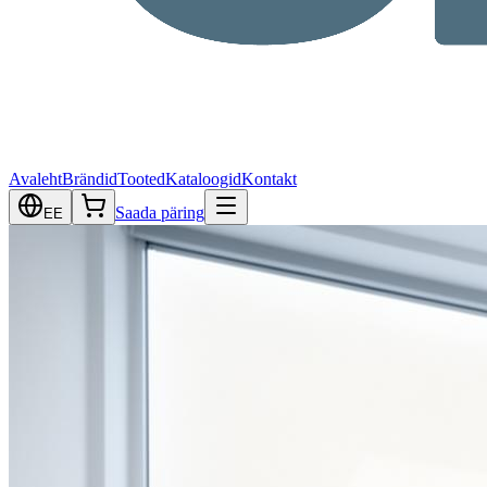
Avaleht
Brändid
Tooted
Kataloogid
Kontakt
Saada päring
EE