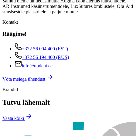
Samuti oleme ainuedasimüüja Augma Biomaterials luutsentidele,
AR-Instrumed käsiinstrumentidele, LuxSutures õmblustele, Ora-Aid
suusisestele plaastritele ja paljule muule.
Kontakt
Räägime!
+372 56 094 400
(EST)
+372 56 194 400
(RUS)
info@updent.ee
Võta meiega ühendust
Brändid
Tutvu lähemalt
Vaata kõiki