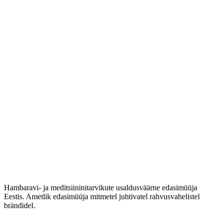
Hambaravi- ja meditsiininitarvikute usaldusväärne edasimüüja
Eestis. Ametlik edasimüüja mitmetel juhtivatel rahvusvahelistel
brändidel.