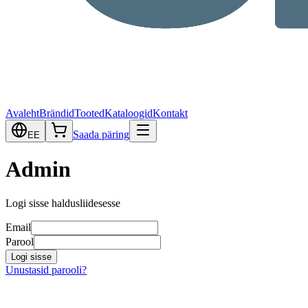
Avaleht
Brändid
Tooted
Kataloogid
Kontakt
Saada päring
EE
Admin
Logi sisse haldusliidesesse
Email
Parool
Logi sisse
Unustasid parooli?